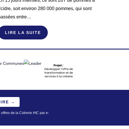
En 15 jours intenses, ce sont 28T de pommes à
cidre, soit environ 280 000 pommes, qui sont
passées entre…
LIRE LA SUITE
RIRE →
 offres de la Cidrerie HIC par e-