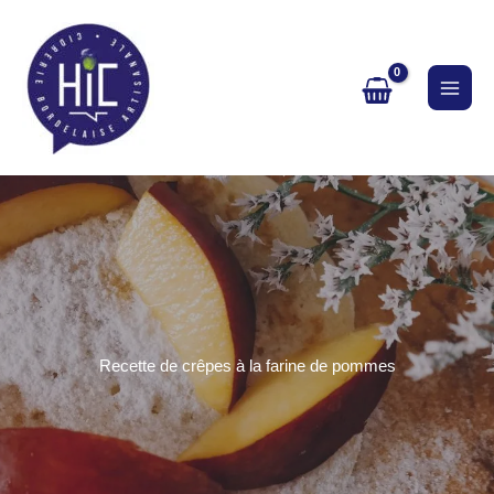
Aller
au
contenu
Recette de crêpes à la farine de pommes