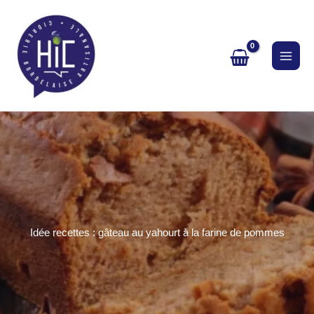
Aller
au
contenu
Idée recettes : gâteau au yahourt à la farine de pommes