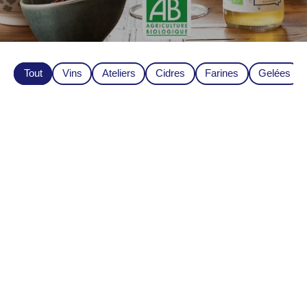
Tout
Vins
Ateliers
Cidres
Farines
Gelées