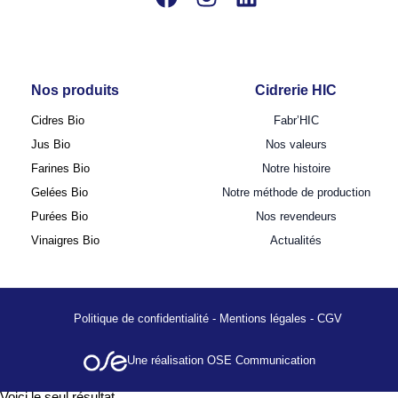
Nos produits
Cidrerie HIC
Cidres Bio
Fabr’HIC
Jus Bio
Nos valeurs
Farines Bio
Notre histoire
Gelées Bio
Notre méthode de production
Purées Bio
Nos revendeurs
Vinaigres Bio
Actualités
Politique de confidentialité
-
Mentions légales
-
CGV
Une réalisation OSE Communication
Voici le seul résultat