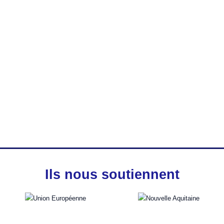
Farine de pommes bio
5.50
€
Ils nous soutiennent