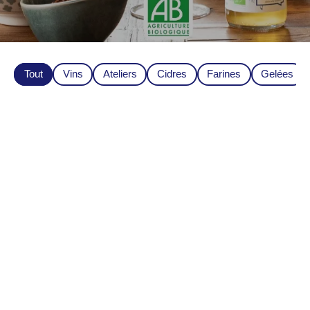
Tout
Vins
Ateliers
Cidres
Farines
Gelées