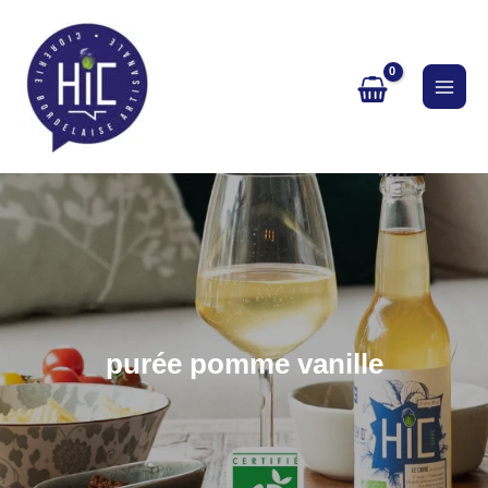
Aller
au
contenu
purée pomme vanille