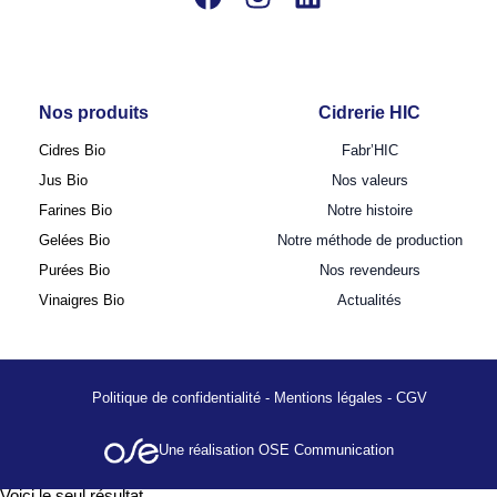
Nos produits
Cidrerie HIC
Cidres Bio
Fabr’HIC
Jus Bio
Nos valeurs
Farines Bio
Notre histoire
Gelées Bio
Notre méthode de production
Purées Bio
Nos revendeurs
Vinaigres Bio
Actualités
Politique de confidentialité
-
Mentions légales
-
CGV
Une réalisation OSE Communication
Voici le seul résultat