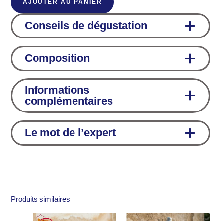
AJOUTER AU PANIER
Coffret
découverte
Conseils de dégustation
2
cidres
Composition
/
1
jus
Informations
complémentaires
Le mot de l’expert
Produits similaires