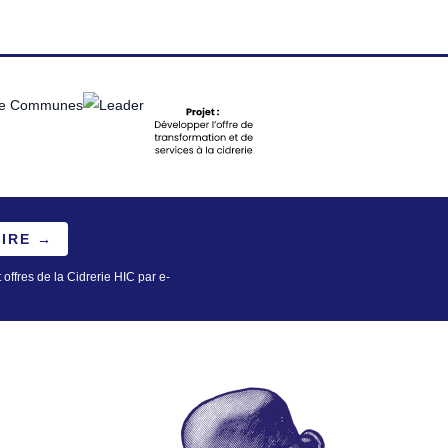
RIRE →
 offres de la Cidrerie HIC par e-