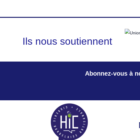
options
peuvent
être
choisies
Ils nous soutiennent
sur
la
page
du
Abonnez-vous à no
produit