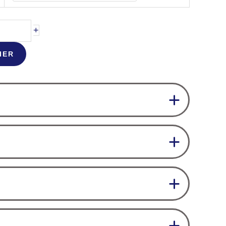
+
IER