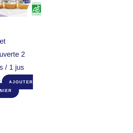
et
uverte 2
s / 1 jus
€
AJOUTER
NIER