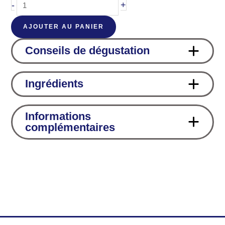
quantité
-
+
de
AJOUTER AU PANIER
Gelée
de
Conseils de dégustation
pommes
et
Ingrédients
Vanille
de
Madagascar
Informations
Bio
complémentaires