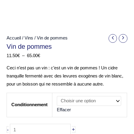
Accueil
/
Vins
/ Vin de pommes
Vin de pommes
Plage
11.50
€
–
65.00
€
de
Ceci n’est pas un vin : c’est un vin de pommes ! Un cidre
prix :
tranquille fermenté avec des levures exogènes de vin blanc,
11.50€
pour un boisson qui ne ressemble à aucune autre.
à
65.00€
Conditionnement
Effacer
quantité
-
+