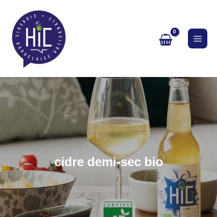
Aller
au
contenu
cidre demi-sec bio