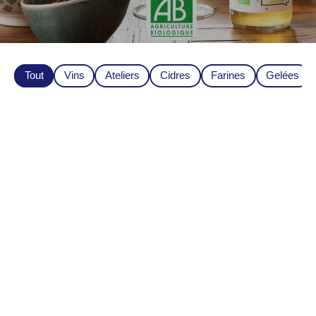
Tout
Vins
Ateliers
Cidres
Farines
Gelées